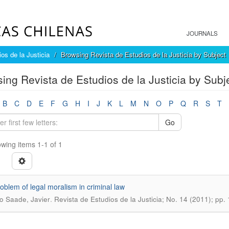
JOURNALS
os de la Justicia
Browsing Revista de Estudios de la Justicia by Subject
ing Revista de Estudios de la Justicia by Subje
B
C
D
E
F
G
H
I
J
K
L
M
N
O
P
Q
R
S
T
Go
wing items 1-1 of 1
oblem of legal moralism in criminal law
.
o Saade, Javier
Revista de Estudios de la Justicia; No. 14 (2011); pp.