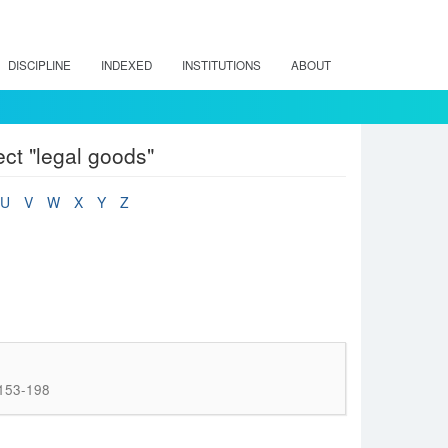
DISCIPLINE
INDEXED
INSTITUTIONS
ABOUT
ct "legal goods"
U
V
W
X
Y
Z
 153-198