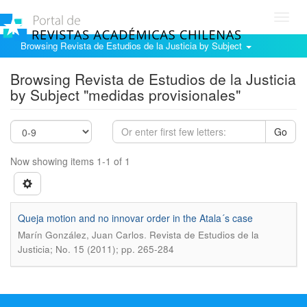
Toggl
navig
Browsing Revista de Estudios de la Justicia by Subject
Browsing Revista de Estudios de la Justicia
by Subject "medidas provisionales"
Go
Now showing items 1-1 of 1
Queja motion and no innovar order in the Atala´s case
.
Marín González, Juan Carlos
Revista de Estudios de la
Justicia; No. 15 (2011); pp. 265-284