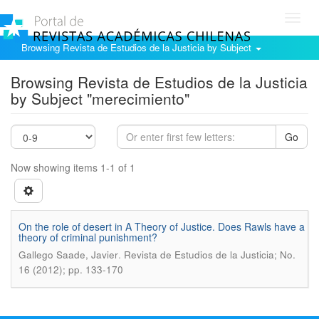
Toggl
navig
Browsing Revista de Estudios de la Justicia by Subject
Browsing Revista de Estudios de la Justicia
by Subject "merecimiento"
Go
Now showing items 1-1 of 1
On the role of desert in A Theory of Justice. Does Rawls have a
theory of criminal punishment?
.
Gallego Saade, Javier
Revista de Estudios de la Justicia; No.
16 (2012); pp. 133-170