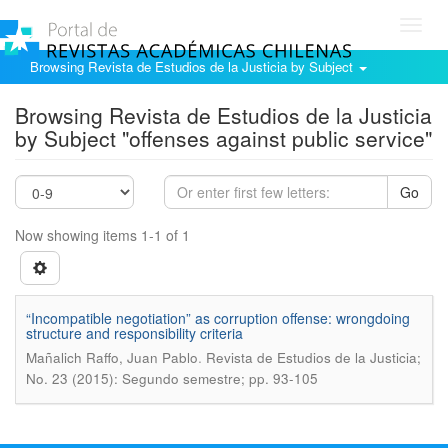
Toggl
navig
Browsing Revista de Estudios de la Justicia by Subject
Browsing Revista de Estudios de la Justicia
by Subject "offenses against public service"
Go
Now showing items 1-1 of 1
“Incompatible negotiation” as corruption offense: wrongdoing
structure and responsibility criteria
.
Mañalich Raffo, Juan Pablo
Revista de Estudios de la Justicia;
No. 23 (2015): Segundo semestre; pp. 93-105