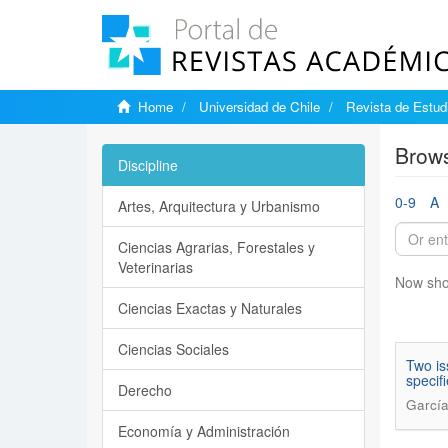
Home
Universidad de Chile
Revista de Estudi
Brows
Discipline
0-9
A
Artes, Arquitectura y Urbanismo
Ciencias Agrarias, Forestales y
Veterinarias
Now sho
Ciencias Exactas y Naturales
Ciencias Sociales
Two is
speci
Derecho
García
Economía y Administración