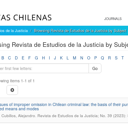
JOURNALS
os de la Justicia
Browsing Revista de Estudios de la Justicia by Subject
ing Revista de Estudios de la Justicia by Subj
B
C
D
E
F
G
H
I
J
K
L
M
N
O
P
Q
R
S
T
Go
wing items 1-1 of 1
sues of improper omission in Chilean criminal law: the basis of their pun
fied means and modes
.
 Cubillos, Alejandro
Revista de Estudios de la Justicia; No. 39 (2023)