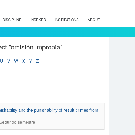
DISCIPLINE
INDEXED
INSTITUTIONS
ABOUT
ect "omisión impropia"
U
V
W
X
Y
Z
ishability and the punishability of result-crimes from
: Segundo semestre