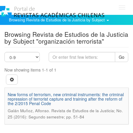
Toggl
navig
Browsing Revista de Estudios de la Justicia by Subject
Browsing Revista de Estudios de la Justicia
by Subject "organización terrorista"
Go
Now showing items 1-1 of 1
New forms of terrorism, new criminal instruments: the criminal
repression of terrorist capture and training after the reform of
the 2/2015 Penal Code
.
Galán Muñoz, Alfonso
Revista de Estudios de la Justicia; No.
25 (2016): Segundo semestre; pp. 51-84