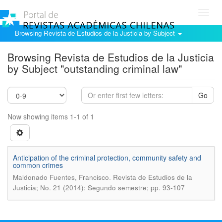
Toggl
navig
Browsing Revista de Estudios de la Justicia by Subject
Browsing Revista de Estudios de la Justicia
by Subject "outstanding criminal law"
Go
Now showing items 1-1 of 1
Anticipation of the criminal protection, community safety and
common crimes
.
Maldonado Fuentes, Francisco
Revista de Estudios de la
Justicia; No. 21 (2014): Segundo semestre; pp. 93-107