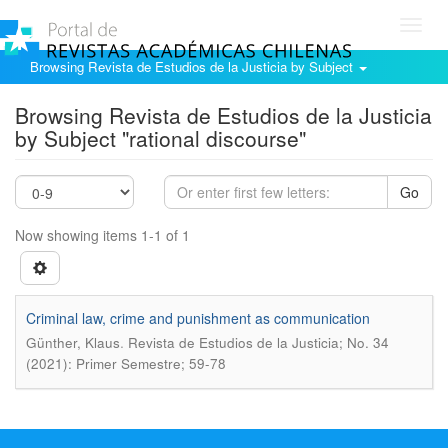
Toggl
navig
Browsing Revista de Estudios de la Justicia by Subject
Browsing Revista de Estudios de la Justicia
by Subject "rational discourse"
Go
Now showing items 1-1 of 1
Criminal law, crime and punishment as communication
.
Günther, Klaus
Revista de Estudios de la Justicia; No. 34
(2021): Primer Semestre; 59-78