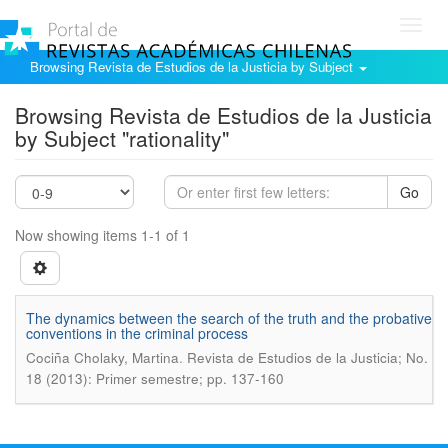
Toggl
navig
Browsing Revista de Estudios de la Justicia by Subject
Browsing Revista de Estudios de la Justicia
by Subject "rationality"
Go
Now showing items 1-1 of 1
The dynamics between the search of the truth and the probative
conventions in the criminal process
.
Cociña Cholaky, Martina
Revista de Estudios de la Justicia; No.
18 (2013): Primer semestre; pp. 137-160