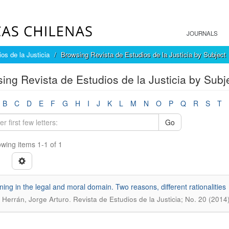
JOURNALS
os de la Justicia
Browsing Revista de Estudios de la Justicia by Subject
ing Revista de Estudios de la Justicia by Subje
B
C
D
E
F
G
H
I
J
K
L
M
N
O
P
Q
R
S
T
Go
wing items 1-1 of 1
ing in the legal and moral domain. Two reasons, different rationalities
.
 Herrán, Jorge Arturo
Revista de Estudios de la Justicia; No. 20 (2014