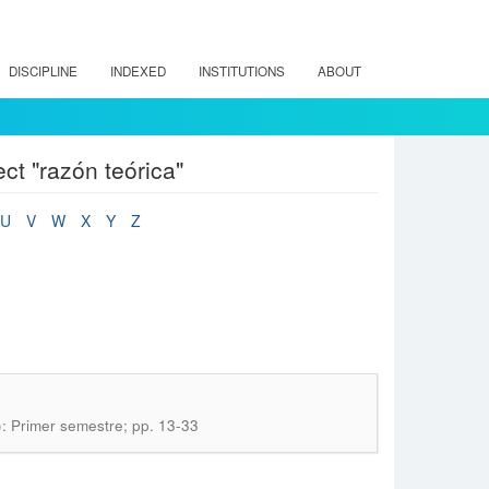
DISCIPLINE
INDEXED
INSTITUTIONS
ABOUT
ct "razón teórica"
U
V
W
X
Y
Z
): Primer semestre; pp. 13-33