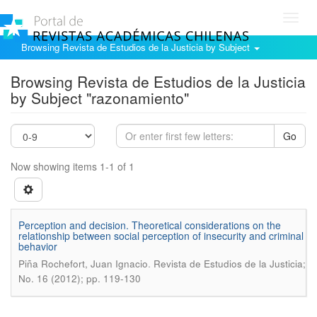
Toggl
navig
Browsing Revista de Estudios de la Justicia by Subject
Browsing Revista de Estudios de la Justicia
by Subject "razonamiento"
Go
Now showing items 1-1 of 1
Perception and decision. Theoretical considerations on the
relationship between social perception of insecurity and criminal
behavior
.
Piña Rochefort, Juan Ignacio
Revista de Estudios de la Justicia;
No. 16 (2012); pp. 119-130