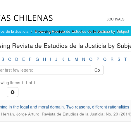
JOURNALS
os de la Justicia
Browsing Revista de Estudios de la Justicia by Subject
ing Revista de Estudios de la Justicia by Subj
B
C
D
E
F
G
H
I
J
K
L
M
N
O
P
Q
R
S
T
Go
wing items 1-1 of 1
ing in the legal and moral domain. Two reasons, different rationalities
.
 Herrán, Jorge Arturo
Revista de Estudios de la Justicia; No. 20 (2014