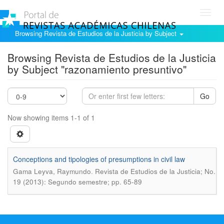
Toggl
navig
Browsing Revista de Estudios de la Justicia by Subject
Browsing Revista de Estudios de la Justicia
by Subject "razonamiento presuntivo"
Go
Now showing items 1-1 of 1
Conceptions and tipologies of presumptions in civil law
.
Gama Leyva, Raymundo
Revista de Estudios de la Justicia; No.
19 (2013): Segundo semestre; pp. 65-89