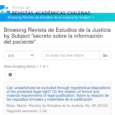
Toggl
navig
Browsing Revista de Estudios de la Justicia by Subject
Browsing Revista de Estudios de la Justicia
by Subject "secreto sobre la información
del paciente"
Go
Now showing items 1-1 of 1
Can unlawfulness be excluded through hypothetical dispositions
of the protected legal right? On the relation of formal and
material requirements of legal justification: Sobre la relación de
los requisitos formales y materiales de la justificación
.
Böse, Martin
Revista de Estudios de la Justicia; No. 29 (2018):
Segundo semestre; 1-24