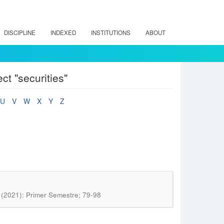
DISCIPLINE
INDEXED
INSTITUTIONS
ABOUT
ct "securities"
U
V
W
X
Y
Z
4 (2021): Primer Semestre; 79-98