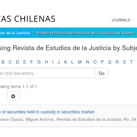
JOURNALS
os de la Justicia
Browsing Revista de Estudios de la Justicia by Subject
ing Revista de Estudios de la Justicia by Subje
B
C
D
E
F
G
H
I
J
K
L
M
N
O
P
Q
R
S
T
Go
wing items 1-1 of 1
 of securities held in custody in securities market
.
ann Opazo, Miguel Antonio
Revista de Estudios de la Justicia; No. 3