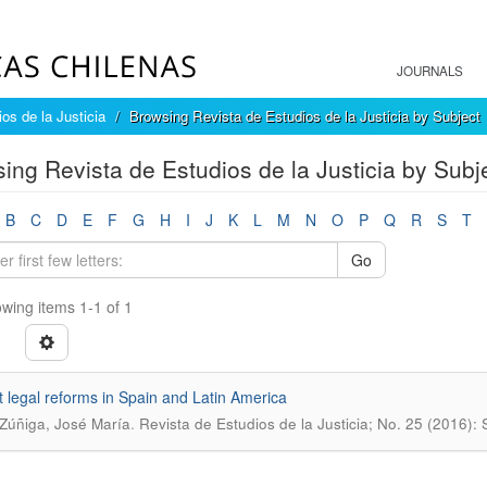
JOURNALS
os de la Justicia
Browsing Revista de Estudios de la Justicia by Subject
ing Revista de Estudios de la Justicia by Subj
B
C
D
E
F
G
H
I
J
K
L
M
N
O
P
Q
R
S
T
Go
wing items 1-1 of 1
 legal reforms in Spain and Latin America
.
Zúñiga, José María
Revista de Estudios de la Justicia; No. 25 (2016)