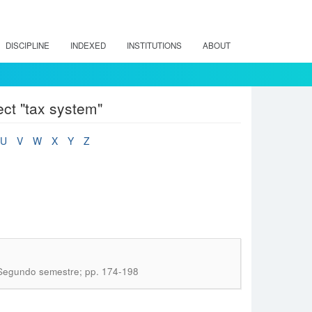
DISCIPLINE
INDEXED
INSTITUTIONS
ABOUT
ect "tax system"
U
V
W
X
Y
Z
: Segundo semestre; pp. 174-198