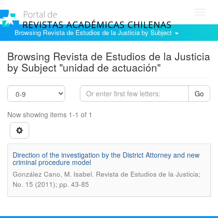
Toggl
navig
Browsing Revista de Estudios de la Justicia by Subject
Browsing Revista de Estudios de la Justicia
by Subject "unidad de actuación"
Go
Now showing items 1-1 of 1
Direction of the investigation by the District Attorney and new
criminal procedure model
.
González Cano, M. Isabel
Revista de Estudios de la Justicia;
No. 15 (2011); pp. 43-85