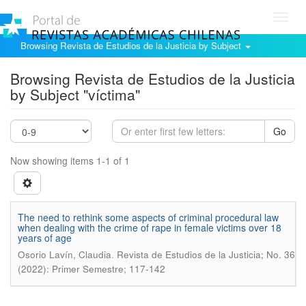
Toggl
navig
Browsing Revista de Estudios de la Justicia by Subject
Browsing Revista de Estudios de la Justicia
by Subject "víctima"
Go
Now showing items 1-1 of 1
The need to rethink some aspects of criminal procedural law
when dealing with the crime of rape in female victims over 18
years of age
.
Osorio Lavín, Claudia
Revista de Estudios de la Justicia; No. 36
(2022): Primer Semestre; 117-142