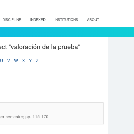
DISCIPLINE
INDEXED
INSTITUTIONS
ABOUT
ct "valoración de la prueba"
U
V
W
X
Y
Z
imer semestre; pp. 115-170