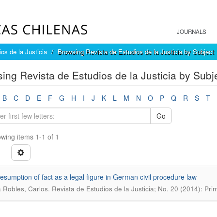
JOURNALS
os de la Justicia
Browsing Revista de Estudios de la Justicia by Subject
ing Revista de Estudios de la Justicia by Subje
B
C
D
E
F
G
H
I
J
K
L
M
N
O
P
Q
R
S
T
Go
wing items 1-1 of 1
esumption of fact as a legal figure in German civil procedure law
.
 Robles, Carlos
Revista de Estudios de la Justicia; No. 20 (2014): Pr