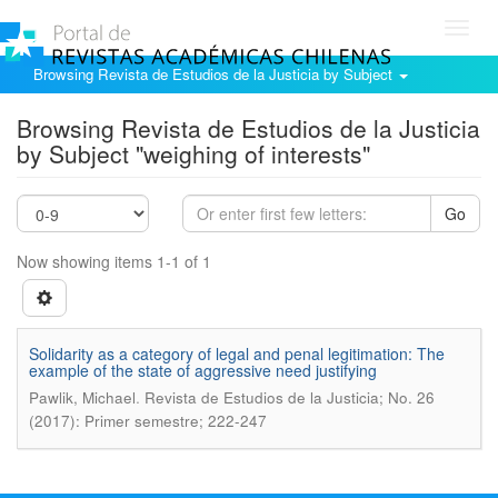
Toggl
navig
Browsing Revista de Estudios de la Justicia by Subject
Browsing Revista de Estudios de la Justicia
by Subject "weighing of interests"
Go
Now showing items 1-1 of 1
Solidarity as a category of legal and penal legitimation: The
example of the state of aggressive need justifying
.
Pawlik, Michael
Revista de Estudios de la Justicia; No. 26
(2017): Primer semestre; 222-247