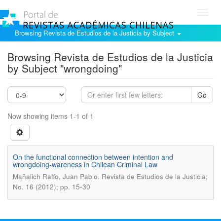
Toggl
navig
Browsing Revista de Estudios de la Justicia by Subject
Browsing Revista de Estudios de la Justicia
by Subject "wrongdoing"
Go
Now showing items 1-1 of 1
On the functional connection between intention and
wrongdoing-wareness in Chilean Criminal Law
.
Mañalich Raffo, Juan Pablo
Revista de Estudios de la Justicia;
No. 16 (2012); pp. 15-30