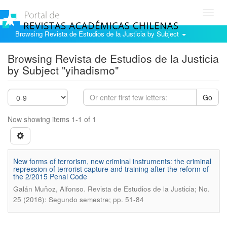
Toggl
navig
Browsing Revista de Estudios de la Justicia by Subject
Browsing Revista de Estudios de la Justicia
by Subject "yihadismo"
Go
Now showing items 1-1 of 1
New forms of terrorism, new criminal instruments: the criminal
repression of terrorist capture and training after the reform of
the 2/2015 Penal Code
.
Galán Muñoz, Alfonso
Revista de Estudios de la Justicia; No.
25 (2016): Segundo semestre; pp. 51-84