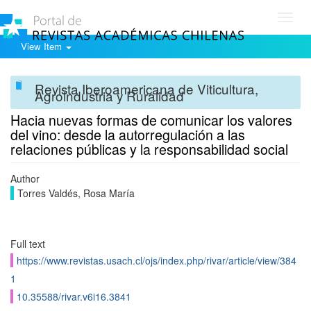
Toggl
navig
View Item
Revista Iberoamericana de Viticultura,
Agroindustria y Ruralidad
Hacia nuevas formas de comunicar los valores
del vino: desde la autorregulación a las
relaciones públicas y la responsabilidad social
Author
Torres Valdés, Rosa María
Full text
https://www.revistas.usach.cl/ojs/index.php/rivar/article/view/384
1
10.35588/rivar.v6i16.3841