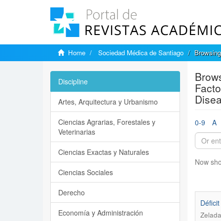
Home
Sociedad Médica de Santiago
Browsing
Brows
Discipline
Facto
Disea
Artes, Arquitectura y Urbanismo
Ciencias Agrarias, Forestales y
0-9
A
Veterinarias
Ciencias Exactas y Naturales
Now sho
Ciencias Sociales
Derecho
Défici
Economía y Administración
Zelada