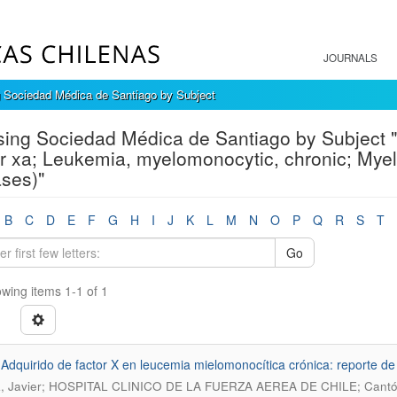
JOURNALS
 Sociedad Médica de Santiago by Subject
ing Sociedad Médica de Santiago by Subject 
r xa; Leukemia, myelomonocytic, chronic; Myelo
ses)"
B
C
D
E
F
G
H
I
J
K
L
M
N
O
P
Q
R
S
T
Go
wing items 1-1 of 1
t Adquirido de factor X en leucemia mielomonocítica crónica: reporte d
, Javier; HOSPITAL CLINICO DE LA FUERZA AEREA DE CHILE; Cantó, 