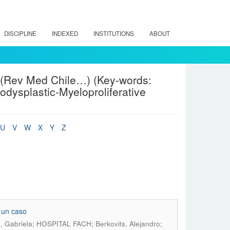
DISCIPLINE
INDEXED
INSTITUTIONS
ABOUT
"(Rev Med Chile…) (Key-words:
dysplastic-Myeloproliferative
U
V
W
X
Y
Z
e un caso
Gabriela; HOSPITAL FACH; Berkovits, Alejandro;