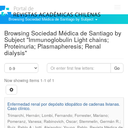
Toggl
navig
Browsing Sociedad Médica de Santiago by Subject
Browsing Sociedad Médica de Santiago by
Subject "Immunoglobulin Light chains;
Proteinuria; Plasmapheresis; Renal
dialysis"
Go
Now showing items 1-1 of 1
Enfermedad renal por depósito idiopático de cadenas livianas.
Caso clínico.
Trimarchi, Hernán; Lombi, Fernando; Forrester, Mariano;
Pomeranz, Vanesa; Rabinovich, Oscar; Stemmelin, Germán R.;
.
Ruiz, Pablo A.; Iotti, Alejandro; Young, Pablo
Revista Médica de