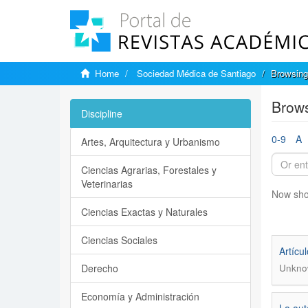
Home
Sociedad Médica de Santiago
Browsing
Brows
Discipline
0-9
A
Artes, Arquitectura y Urbanismo
Ciencias Agrarias, Forestales y
Veterinarias
Now sho
Ciencias Exactas y Naturales
Ciencias Sociales
Artícu
Derecho
Unkno
Economía y Administración