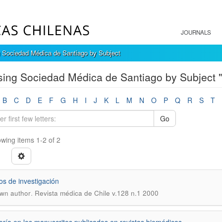
JOURNALS
 Sociedad Médica de Santiago by Subject
ing Sociedad Médica de Santiago by Subject "
B
C
D
E
F
G
H
I
J
K
L
M
N
O
P
Q
R
S
T
Go
wing items 1-2 of 2
los de investigación
.
wn author
Revista médica de Chile v.128 n.1 2000