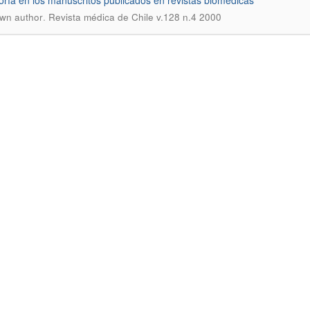
oría en los manuscritos publicados en revistas biomédicas
.
wn author
Revista médica de Chile v.128 n.4 2000