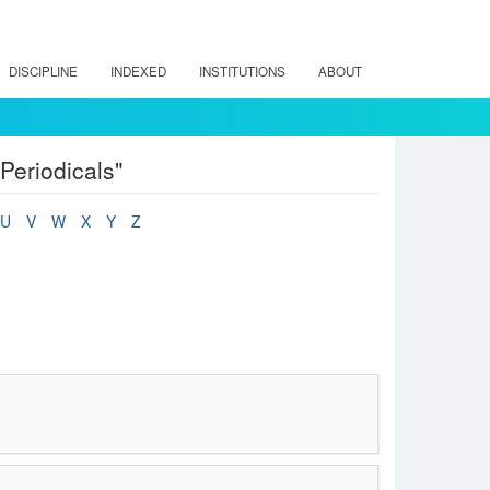
DISCIPLINE
INDEXED
INSTITUTIONS
ABOUT
Periodicals"
U
V
W
X
Y
Z