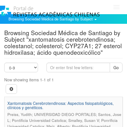
Toggl
navig
Browsing Sociedad Médica de Santiago by Subject
Browsing Sociedad Médica de Santiago by
Subject "xantomatosis cerebrotendinosa;
colestanol; colesterol; CYP27A1; 27 esterol
hidroxilasa; ácido quenodeoxicólico"
Go
Now showing items 1-1 of 1
Xantomatosis Cerebrotendinosa: Aspectos fisiopatológicos,
clínicos y genéticos.
Preiss, Yudith; UNIVERSIDAD DIEGO PORTALES; Santos, Jose
L; Pontificia Universidad Catolica; Smalley, Susan V; Ponrificia
Universidad Catolica; Maiz, Alberto; Pontificia Universidad