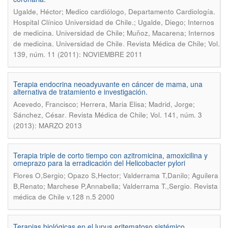
Ugalde, Héctor; Medico cardiólogo, Departamento Cardiología.
Hospital Clínico Universidad de Chile.; Ugalde, Diego; Internos
de medicina. Universidad de Chile; Muñoz, Macarena; Internos
.
de medicina. Universidad de Chile
Revista Médica de Chile; Vol.
139, núm. 11 (2011): NOVIEMBRE 2011
Terapia endocrina neoadyuvante en cáncer de mama, una
alternativa de tratamiento e investigación.
Acevedo, Francisco; Herrera, Maria Elisa; Madrid, Jorge;
.
Sánchez, César
Revista Médica de Chile; Vol. 141, núm. 3
(2013): MARZO 2013
Terapia triple de corto tiempo con azitromicina, amoxicilina y
omeprazo para la erradicación del Helicobacter pylori
Flores O,Sergio; Opazo S,Hector; Valderrama T,Danilo; Aguilera
.
B,Renato; Marchese P,Annabella; Valderrama T.,Sergio
Revista
médica de Chile v.128 n.5 2000
Terapias biológicas en el lupus eritematoso sistémico.