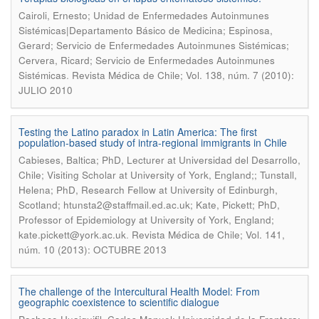
Cairoli, Ernesto; Unidad de Enfermedades Autoinmunes
Sistémicas|Departamento Básico de Medicina; Espinosa,
Gerard; Servicio de Enfermedades Autoinmunes Sistémicas;
Cervera, Ricard; Servicio de Enfermedades Autoinmunes
.
Sistémicas
Revista Médica de Chile; Vol. 138, núm. 7 (2010):
JULIO 2010
Testing the Latino paradox in Latin America: The first
population-based study of intra-regional immigrants in Chile
Cabieses, Baltica; PhD, Lecturer at Universidad del Desarrollo,
Chile; Visiting Scholar at University of York, England;; Tunstall,
Helena; PhD, Research Fellow at University of Edinburgh,
Scotland; htunsta2@staffmail.ed.ac.uk; Kate, Pickett; PhD,
Professor of Epidemiology at University of York, England;
.
kate.pickett@york.ac.uk
Revista Médica de Chile; Vol. 141,
núm. 10 (2013): OCTUBRE 2013
The challenge of the Intercultural Health Model: From
geographic coexistence to scientific dialogue