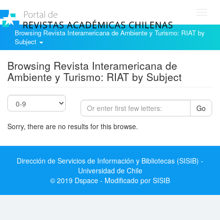
Toggl
navig
Browsing Revista Interamericana de Ambiente y Turismo: RIAT by
Subject
Browsing Revista Interamericana de
Ambiente y Turismo: RIAT by Subject
Go
Sorry, there are no results for this browse.
Dirección de Servicios de Información y Bibliotecas (SISIB) -
Universidad de Chile
© 2019 Dspace - Modificado por SISIB