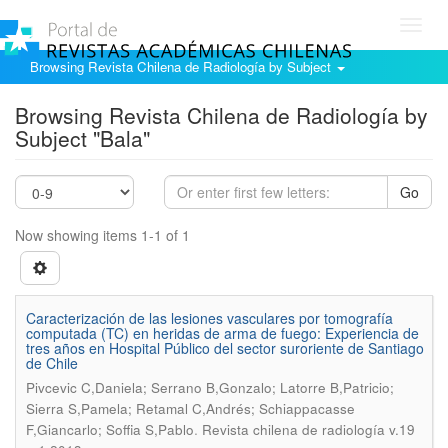
Toggl
navig
Browsing Revista Chilena de Radiología by Subject
Browsing Revista Chilena de Radiología by
Subject "Bala"
Go
Now showing items 1-1 of 1
Caracterización de las lesiones vasculares por tomografía
computada (TC) en heridas de arma de fuego: Experiencia de
tres años en Hospital Público del sector suroriente de Santiago
de Chile
Pivcevic C,Daniela; Serrano B,Gonzalo; Latorre B,Patricio;
Sierra S,Pamela; Retamal C,Andrés; Schiappacasse
.
F,Giancarlo; Soffia S,Pablo
Revista chilena de radiología v.19