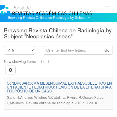
Toggl
navig
Browsing Revista Chilena de Radiología by Subject
Browsing Revista Chilena de Radiología by
Subject "Neoplasias óseas"
Go
Now showing items 1-1 of 1
C0NDR0SARC0MA MESENQUIMAL EXTRAESQUELÉTICO EN
UN PACIENTE PEDIÁTRICO: REVISIÓN DE LA LITERATURA A
PROPÓSITO DE UN CASO
Gallo H,Andrea; Wilches V,Catalina; Rivero R,Oscar; Palau
.
L,Mauricio
Revista chilena de radiología v.16 n.3 2010