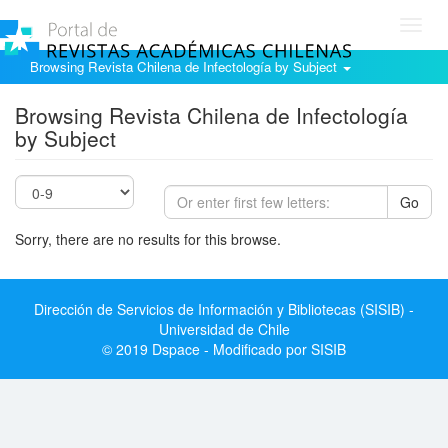
Toggl
navig
Browsing Revista Chilena de Infectología by Subject
Browsing Revista Chilena de Infectología
by Subject
Go
Sorry, there are no results for this browse.
Dirección de Servicios de Información y Bibliotecas (SISIB) -
Universidad de Chile
© 2019 Dspace - Modificado por SISIB