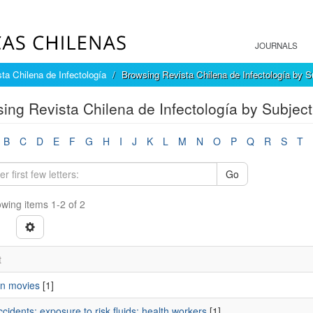
JOURNALS
ta Chilena de Infectología
Browsing Revista Chilena de Infectología by S
ing Revista Chilena de Infectología by Subject
B
C
D
E
F
G
H
I
J
K
L
M
N
O
P
Q
R
S
T
Go
wing items 1-2 of 2
t
n movies
[1]
cidents; exposure to risk fluids; health workers
[1]