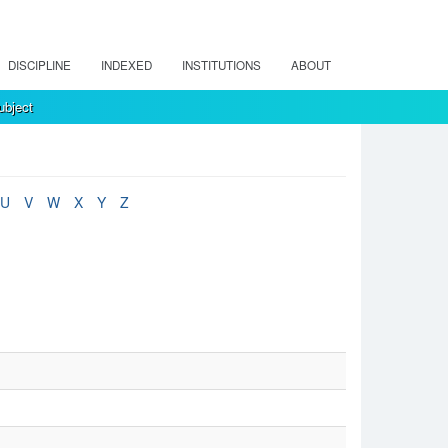
DISCIPLINE
INDEXED
INSTITUTIONS
ABOUT
ubject
U
V
W
X
Y
Z