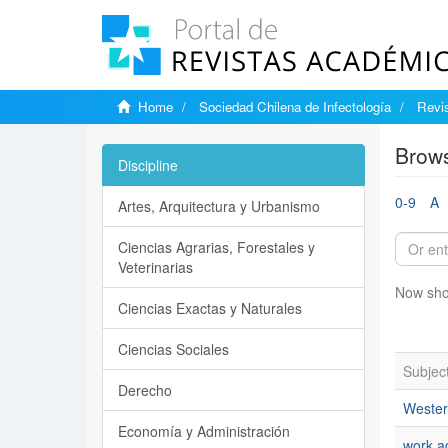
Home
Sociedad Chilena de Infectología
Revis
Brows
Discipline
0-9
A
Artes, Arquitectura y Urbanismo
Ciencias Agrarias, Forestales y
Veterinarias
Now sho
Ciencias Exactas y Naturales
Ciencias Sociales
Subjec
Derecho
Wester
Economía y Administración
work ac