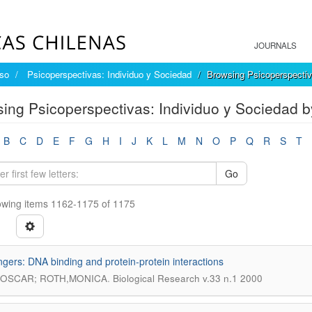
JOURNALS
íso
Psicoperspectivas: Individuo y Sociedad
Browsing Psicoperspectiva
ing Psicoperspectivas: Individuo y Sociedad by
B
C
D
E
F
G
H
I
J
K
L
M
N
O
P
Q
R
S
T
Go
wing items 1162-1175 of 1175
ingers: DNA binding and protein-protein interactions
.
,OSCAR; ROTH,MONICA
Biological Research v.33 n.1 2000