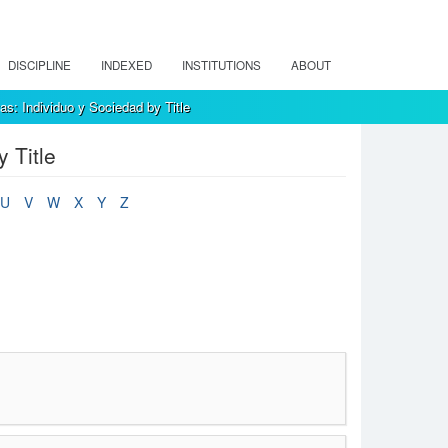
DISCIPLINE
INDEXED
INSTITUTIONS
ABOUT
s: Individuo y Sociedad by Title
 Title
U
V
W
X
Y
Z