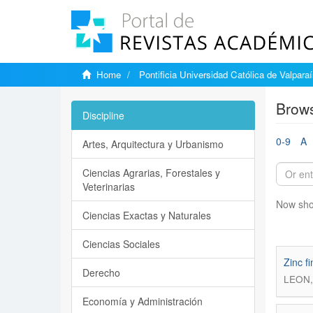
Home
Pontificia Universidad Católica de Valpara
Brows
Discipline
0-9
A
Artes, Arquitectura y Urbanismo
Ciencias Agrarias, Forestales y
Veterinarias
Now sho
Ciencias Exactas y Naturales
Ciencias Sociales
Zinc f
Derecho
LEON
Economía y Administración