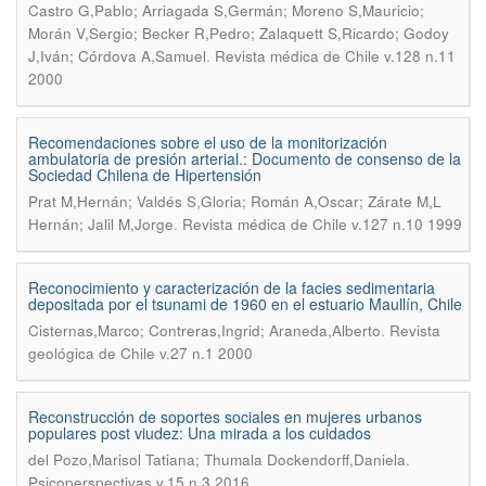
Castro G,Pablo; Arriagada S,Germán; Moreno S,Mauricio;
Morán V,Sergio; Becker R,Pedro; Zalaquett S,Ricardo; Godoy
.
J,Iván; Córdova A,Samuel
Revista médica de Chile v.128 n.11
2000
Recomendaciones sobre el uso de la monitorización
ambulatoria de presión arterial.: Documento de consenso de la
Sociedad Chilena de Hipertensión
Prat M,Hernán; Valdés S,Gloria; Román A,Oscar; Zárate M,L
.
Hernán; Jalil M,Jorge
Revista médica de Chile v.127 n.10 1999
Reconocimiento y caracterización de la facies sedimentaria
depositada por el tsunami de 1960 en el estuario Maullín, Chile
.
Cisternas,Marco; Contreras,Ingrid; Araneda,Alberto
Revista
geológica de Chile v.27 n.1 2000
Reconstrucción de soportes sociales en mujeres urbanos
populares post viudez: Una mirada a los cuidados
.
del Pozo,Marisol Tatiana; Thumala Dockendorff,Daniela
Psicoperspectivas v.15 n.3 2016