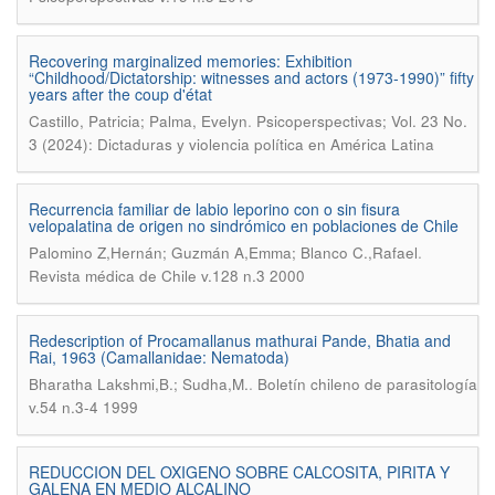
Recovering marginalized memories: Exhibition
“Childhood/Dictatorship: witnesses and actors (1973-1990)” fifty
years after the coup d'état
.
Castillo, Patricia; Palma, Evelyn
Psicoperspectivas; Vol. 23 No.
3 (2024): Dictaduras y violencia política en América Latina
Recurrencia familiar de labio leporino con o sin fisura
velopalatina de origen no sindrómico en poblaciones de Chile
.
Palomino Z,Hernán; Guzmán A,Emma; Blanco C.,Rafael
Revista médica de Chile v.128 n.3 2000
Redescription of Procamallanus mathurai Pande, Bhatia and
Rai, 1963 (Camallanidae: Nematoda)
.
Bharatha Lakshmi,B.; Sudha,M.
Boletín chileno de parasitología
v.54 n.3-4 1999
REDUCCION DEL OXIGENO SOBRE CALCOSITA, PIRITA Y
GALENA EN MEDIO ALCALINO