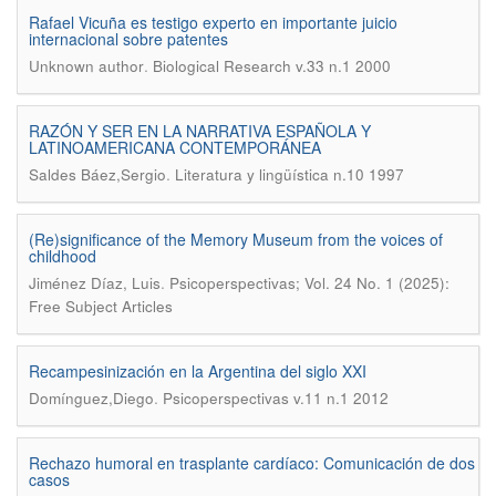
Rafael Vicuña es testigo experto en importante juicio
internacional sobre patentes
.
Unknown author
Biological Research v.33 n.1 2000
RAZÓN Y SER EN LA NARRATIVA ESPAÑOLA Y
LATINOAMERICANA CONTEMPORÁNEA
.
Saldes Báez,Sergio
Literatura y lingüística n.10 1997
(Re)significance of the Memory Museum from the voices of
childhood
.
Jiménez Díaz, Luis
Psicoperspectivas; Vol. 24 No. 1 (2025):
Free Subject Articles
Recampesinización en la Argentina del siglo XXI
.
Domínguez,Diego
Psicoperspectivas v.11 n.1 2012
Rechazo humoral en trasplante cardíaco: Comunicación de dos
casos