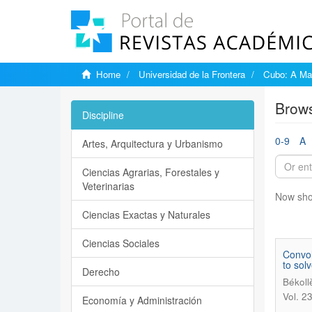
Home
Universidad de la Frontera
Cubo: A Mat
Brows
Discipline
0-9
A
Artes, Arquitectura y Urbanismo
Ciencias Agrarias, Forestales y
Veterinarias
Now sho
Ciencias Exactas y Naturales
Ciencias Sociales
Convol
to sol
Derecho
Békoll
Vol. 2
Economía y Administración