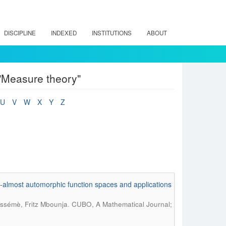
DISCIPLINE
INDEXED
INSTITUTIONS
ABOUT
"Measure theory"
U
V
W
X
Y
Z
o-almost automorphic function spaces and applications
.
éssémè, Fritz Mbounja
CUBO, A Mathematical Journal;