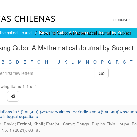
JOURNALS
hematical Journal
Browsing Cubo: A Mathematical Journal by Subject
ing Cubo: A Mathematical Journal by Subject 
B
C
D
E
F
G
H
I
J
K
L
M
N
O
P
Q
R
S
T
Go
wing items 1-1 of 1
utions in \((\mu,\nu)\)-pseudo-almost periodic and \((\mu,\nu)\)-pseud
ve integral equations
è, David; Ezzinbi, Khalil; Fatajou, Samir; Danga, Duplex Elvis Houpa; B
3 No. 1 (2021); 63–85