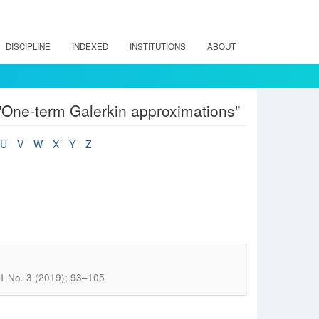
DISCIPLINE
INDEXED
INSTITUTIONS
ABOUT
"One-term Galerkin approximations"
U
V
W
X
Y
Z
21 No. 3 (2019); 93–105