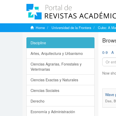
Home
Universidad de la Frontera
Cubo: A Mat
Brows
Discipline
0-9
A
Artes, Arquitectura y Urbanismo
Ciencias Agrarias, Forestales y
Veterinarias
Now sho
Ciencias Exactas y Naturales
Ciencias Sociales
Wave p
Derecho
Das, B
Economía y Administración