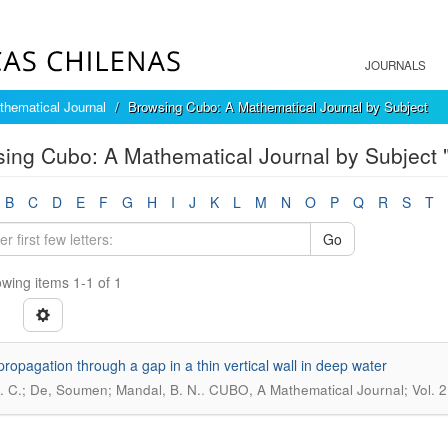
JOURNALS
hematical Journal
Browsing Cubo: A Mathematical Journal by Subject
ing Cubo: A Mathematical Journal by Subject 
B
C
D
E
F
G
H
I
J
K
L
M
N
O
P
Q
R
S
T
Go
wing items 1-1 of 1
ropagation through a gap in a thin vertical wall in deep water
.
. C.; De, Soumen; Mandal, B. N.
CUBO, A Mathematical Journal; Vol. 