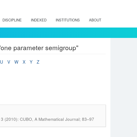
DISCIPLINE
INDEXED
INSTITUTIONS
ABOUT
"one parameter semigroup"
U
V
W
X
Y
Z
. 3 (2010): CUBO, A Mathematical Journal; 83–97