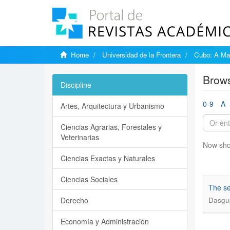
Home
Universidad de la Frontera
Cubo: A Mat
Brows
Discipline
0-9
A
Artes, Arquitectura y Urbanismo
Ciencias Agrarias, Forestales y
Veterinarias
Now sho
Ciencias Exactas y Naturales
Ciencias Sociales
The se
Derecho
Dasgup
Economía y Administración