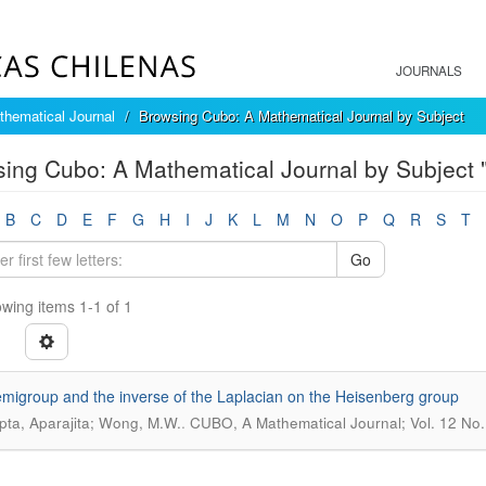
JOURNALS
hematical Journal
Browsing Cubo: A Mathematical Journal by Subject
ing Cubo: A Mathematical Journal by Subject 
B
C
D
E
F
G
H
I
J
K
L
M
N
O
P
Q
R
S
T
Go
wing items 1-1 of 1
migroup and the inverse of the Laplacian on the Heisenberg group
.
ta, Aparajita; Wong, M.W.
CUBO, A Mathematical Journal; Vol. 12 No