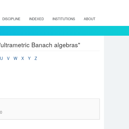
DISCIPLINE
INDEXED
INSTITUTIONS
ABOUT
ultrametric Banach algebras"
U
V
W
X
Y
Z
70