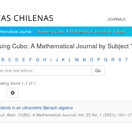
JOURNALS
hematical Journal
Browsing Cubo: A Mathematical Journal by Subject
ing Cubo: A Mathematical Journal by Subject "
B
C
D
E
F
G
H
I
J
K
L
M
N
O
P
Q
R
S
T
Go
wing items 1-1 of 1
tents in an ultrametric Banach algebra
.
ut, Alain
CUBO, A Mathematical Journal; Vol. 23 No. 1 (2021); 161–1