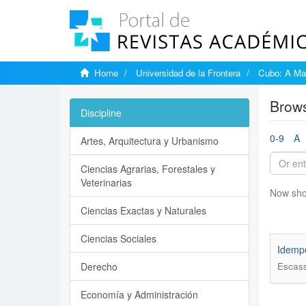
Home
Universidad de la Frontera
Cubo: A Mat
Brows
Discipline
0-9
A
Artes, Arquitectura y Urbanismo
Ciencias Agrarias, Forestales y
Veterinarias
Now sho
Ciencias Exactas y Naturales
Ciencias Sociales
Idempo
Derecho
Escass
Economía y Administración