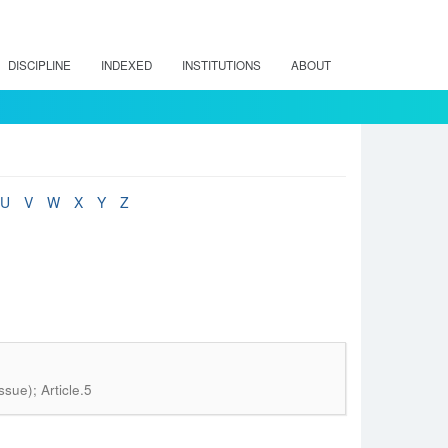
DISCIPLINE
INDEXED
INSTITUTIONS
ABOUT
U
V
W
X
Y
Z
sue); Article.5