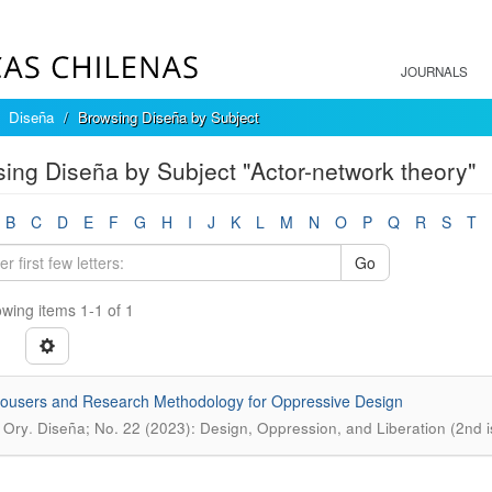
JOURNALS
Diseña
Browsing Diseña by Subject
ing Diseña by Subject "Actor-network theory"
B
C
D
E
F
G
H
I
J
K
L
M
N
O
P
Q
R
S
T
Go
wing items 1-1 of 1
ousers and Research Methodology for Oppressive Design
.
, Ory
Diseña; No. 22 (2023): Design, Oppression, and Liberation (2nd is