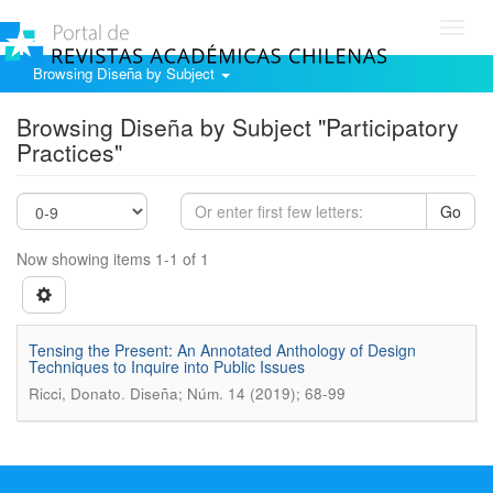
Toggl
navig
Browsing Diseña by Subject
Browsing Diseña by Subject "Participatory
Practices"
Go
Now showing items 1-1 of 1
Tensing the Present: An Annotated Anthology of Design
Techniques to Inquire into Public Issues
.
Ricci, Donato
Diseña; Núm. 14 (2019); 68-99