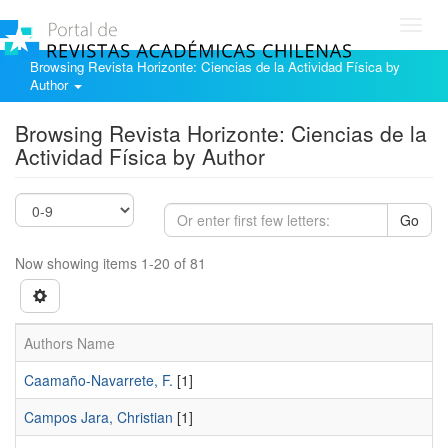
Toggl
navig
Browsing Revista Horizonte: Ciencias de la Actividad Física by
Author
Browsing Revista Horizonte: Ciencias de la
Actividad Física by Author
Go
Now showing items 1-20 of 81
Authors Name
Caamaño-Navarrete, F.
[1]
Campos Jara, Christian
[1]