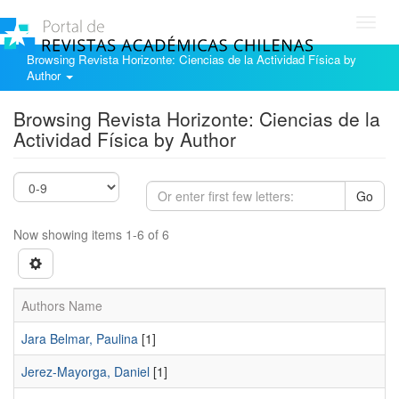
Toggl
navig
Browsing Revista Horizonte: Ciencias de la Actividad Física by
Author
Browsing Revista Horizonte: Ciencias de la
Actividad Física by Author
Go
Now showing items 1-6 of 6
Authors Name
Jara Belmar, Paulina
[1]
Jerez-Mayorga, Daniel
[1]