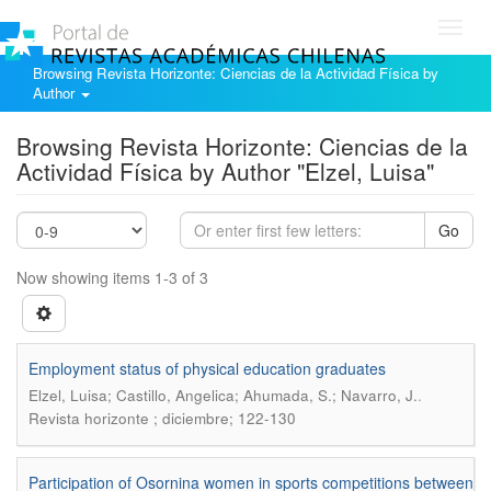
Toggl
navig
Browsing Revista Horizonte: Ciencias de la Actividad Física by
Author
Browsing Revista Horizonte: Ciencias de la
Actividad Física by Author "Elzel, Luisa"
Go
Now showing items 1-3 of 3
Employment status of physical education graduates
.
Elzel, Luisa; Castillo, Angelica; Ahumada, S.; Navarro, J.
Revista horizonte ; diciembre; 122-130
Participation of Osornina women in sports competitions between