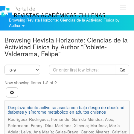
Toggl
navig
Browsing Revista Horizonte: Ciencias de la Actividad Física by
Author
Browsing Revista Horizonte: Ciencias de la
Actividad Física by Author "Poblete-
Valderrama, Felipe"
Go
Now showing items 1-2 of 2
Desplazamiento activo se asocia con bajo riesgo de obesidad,
diabetes y síndrome metabólico en adultos chilenos
Rodríguez-Rodríguez, Fernando; Garrido-Méndez, Alex;
Petermann, Fanny; Díaz-Martínez, Ximena; Martínez, María
Adela; Leiva, Ana María; Salas-Bravo, Carlos; Álvarez, Cristian;