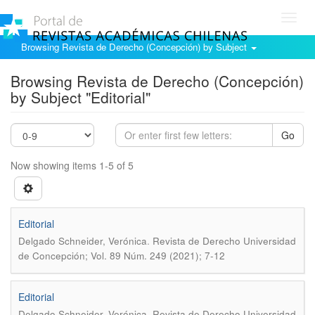
Toggl
navig
Browsing Revista de Derecho (Concepción) by Subject
Browsing Revista de Derecho (Concepción)
by Subject "Editorial"
Go
Now showing items 1-5 of 5
Editorial
.
Delgado Schneider, Verónica
Revista de Derecho Universidad
de Concepción; Vol. 89 Núm. 249 (2021); 7-12
Editorial
.
Delgado Schneider, Verónica
Revista de Derecho Universidad