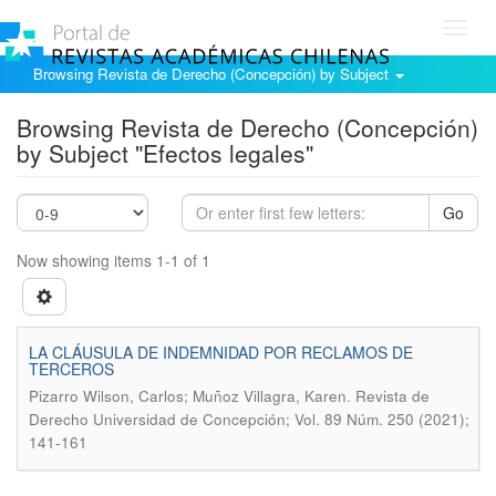
Toggl
navig
Browsing Revista de Derecho (Concepción) by Subject
Browsing Revista de Derecho (Concepción)
by Subject "Efectos legales"
Go
Now showing items 1-1 of 1
LA CLÁUSULA DE INDEMNIDAD POR RECLAMOS DE
TERCEROS
.
Pizarro Wilson, Carlos; Muñoz Villagra, Karen
Revista de
Derecho Universidad de Concepción; Vol. 89 Núm. 250 (2021);
141-161