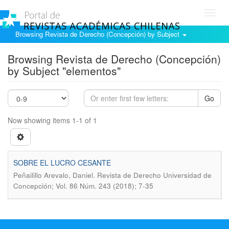
Toggl
navig
Browsing Revista de Derecho (Concepción) by Subject
Browsing Revista de Derecho (Concepción)
by Subject "elementos"
Go
Now showing items 1-1 of 1
SOBRE EL LUCRO CESANTE
.
Peñailillo Arevalo, Daniel
Revista de Derecho Universidad de
Concepción; Vol. 86 Núm. 243 (2018); 7-35