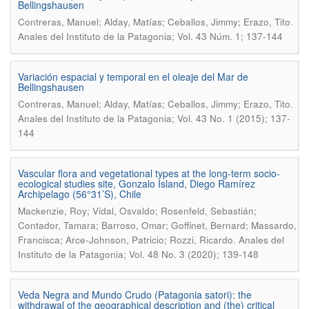
Bellingshausen
.
Contreras, Manuel; Alday, Matías; Ceballos, Jimmy; Erazo, Tito
Anales del Instituto de la Patagonia; Vol. 43 Núm. 1; 137-144
Variación espacial y temporal en el oleaje del Mar de
Bellingshausen
.
Contreras, Manuel; Alday, Matías; Ceballos, Jimmy; Erazo, Tito
Anales del Instituto de la Patagonia; Vol. 43 No. 1 (2015); 137-
144
Vascular flora and vegetational types at the long-term socio-
ecological studies site, Gonzalo Island, Diego Ramírez
Archipelago (56°31’S), Chile
Mackenzie, Roy; Vidal, Osvaldo; Rosenfeld, Sebastián;
Contador, Tamara; Barroso, Omar; Goffinet, Bernard; Massardo,
.
Francisca; Arce-Johnson, Patricio; Rozzi, Ricardo
Anales del
Instituto de la Patagonia; Vol. 48 No. 3 (2020); 139-148
Veda Negra and Mundo Crudo (Patagonia satori): the
withdrawal of the geographical description and (the) critical