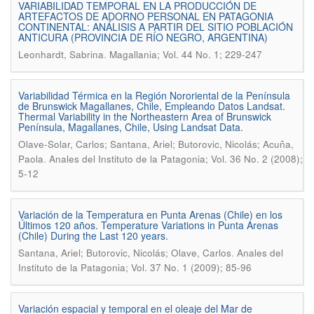
VARIABILIDAD TEMPORAL EN LA PRODUCCIÓN DE
ARTEFACTOS DE ADORNO PERSONAL EN PATAGONIA
CONTINENTAL: ANÁLISIS A PARTIR DEL SITIO POBLACIÓN
ANTICURA (PROVINCIA DE RÍO NEGRO, ARGENTINA)
.
Leonhardt, Sabrina
Magallania; Vol. 44 No. 1; 229-247
Variabilidad Térmica en la Región Nororiental de la Península
de Brunswick Magallanes, Chile, Empleando Datos Landsat.
Thermal Variability in the Northeastern Area of Brunswick
Península, Magallanes, Chile, Using Landsat Data.
Olave-Solar, Carlos; Santana, Ariel; Butorovic, Nicolás; Acuña,
.
Paola
Anales del Instituto de la Patagonia; Vol. 36 No. 2 (2008);
5-12
Variación de la Temperatura en Punta Arenas (Chile) en los
Últimos 120 años. Temperature Variations in Punta Arenas
(Chile) During the Last 120 years.
.
Santana, Ariel; Butorovic, Nicolás; Olave, Carlos
Anales del
Instituto de la Patagonia; Vol. 37 No. 1 (2009); 85-96
Variación espacial y temporal en el oleaje del Mar de