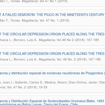
.
llán T., Tomás
Magallania; Vol 47 No 1 (2019)
 A FAILED DEMONYM: THE PIUCO IN THE NINETEENTH CENTURY
.
llán T., Tomás
Magallania; Vol. 47 No. 1 (2019)
 THE CIRCULAR DEPRESSION ORIGIN PLACED ALONG THE TRES
.
Ivana L.; Borrero, Luis A.
Magallania; Vol 46 No 2 (2018); 167-185
 THE CIRCULAR DEPRESSION ORIGIN PLACED ALONG THE TRES
.
Ivana L.; Borrero, Luis A.
Magallania; Vol. 46 No. 2 (2018); 167-185
ncia y distribución espacial de exolarvas neustónicas de Polygordius (
, Juan I.; Gallardo, Carlos S.; Medina, Alvaro; Díaz-Ochoa, Javier; Ola
nia; Vol. 47 No. 2 (2019); 19-33
ncia y Distribución Espacial de Scolecolepides Uncinatus Blake, 1983 (
ntológicas en Bahía Lomas, Tierra del Fuego, Chile.