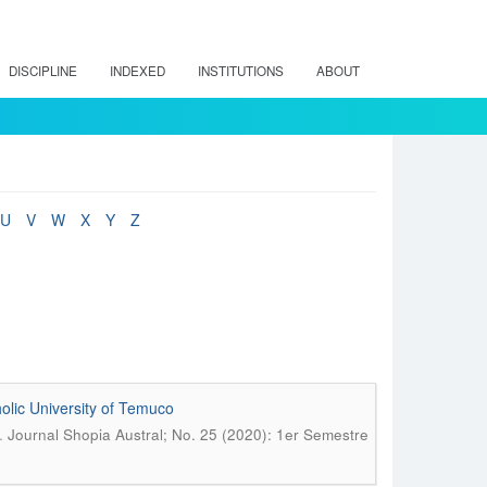
DISCIPLINE
INDEXED
INSTITUTIONS
ABOUT
U
V
W
X
Y
Z
tholic University of Temuco
.
Journal Shopia Austral; No. 25 (2020): 1er Semestre