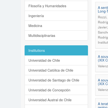
Filosofía y Humanidades
A sent
Long-T
Ingeniería
Rozzi,
Rodríg
Medicina
Javier
Sancho
Multidisciplinarias
Rodrig
Instit
Institutions
A souv
(XIX C
Universidad de Chile
Valenz
Universidad Católica de Chile
Universidad de Santiago de Chile
A souv
(XIX C
Valenz
Universidad de Concepción
Universidad Austral de Chile
A tera
region