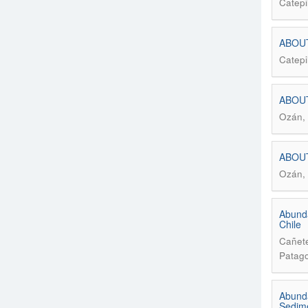
Catepi
ABOUT
Catepi
ABOUT
Ozán, 
ABOUT
Ozán, 
Abunda
Chile
Cañete
Patago
Abunda
Sedime