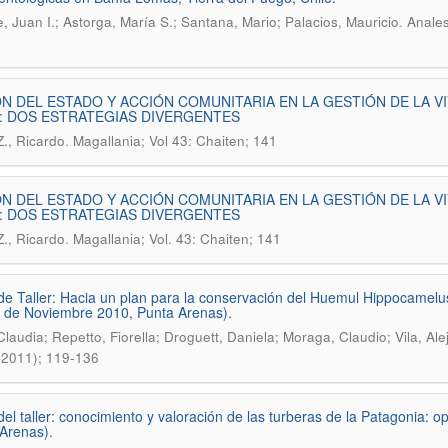
.
, Juan I.; Astorga, María S.; Santana, Mario; Palacios, Mauricio
Anales
N DEL ESTADO Y ACCIÓN COMUNITARIA EN LA GESTIÓN DE LA V
: DOS ESTRATEGIAS DIVERGENTES
.
Z., Ricardo
Magallania; Vol 43: Chaiten; 141
N DEL ESTADO Y ACCIÓN COMUNITARIA EN LA GESTIÓN DE LA V
: DOS ESTRATEGIAS DIVERGENTES
.
Z., Ricardo
Magallania; Vol. 43: Chaiten; 141
de Taller: Hacia un plan para la conservación del Huemul Hippocamelus 
 de Noviembre 2010, Punta Arenas).
 Claudia; Repetto, Fiorella; Droguett, Daniela; Moraga, Claudio; Vila, Al
(2011); 119-136
del taller: conocimiento y valoración de las turberas de la Patagonia:
Arenas).