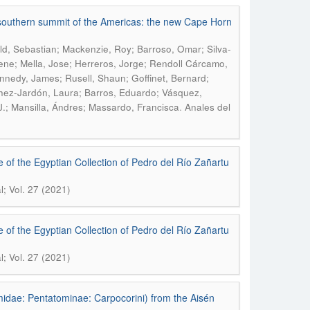
he southern summit of the Americas: the new Cape Horn
ld, Sebastian; Mackenzie, Roy; Barroso, Omar; Silva-
ene; Mella, Jose; Herreros, Jorge; Rendoll Cárcamo,
nnedy, James; Rusell, Shaun; Goffinet, Bernard;
chez-Jardón, Laura; Barros, Eduardo; Vásquez,
.
 J.; Mansilla, Ándres; Massardo, Francisca
Anales del
e of the Egyptian Collection of Pedro del Río Zañartu
l; Vol. 27 (2021)
e of the Egyptian Collection of Pedro del Río Zañartu
l; Vol. 27 (2021)
omidae: Pentatominae: Carpocorini) from the Aisén