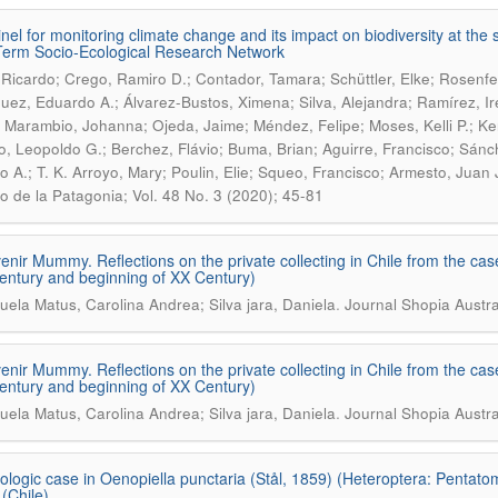
inel for monitoring climate change and its impact on biodiversity at t
erm Socio-Ecological Research Network
 Ricardo; Crego, Ramiro D.; Contador, Tamara; Schüttler, Elke; Rosenfe
uez, Eduardo A.; Álvarez-Bustos, Ximena; Silva, Alejandra; Ramírez, Ir
; Marambio, Johanna; Ojeda, Jaime; Méndez, Felipe; Moses, Kelli P.; Ke
, Leopoldo G.; Berchez, Flávio; Buma, Brian; Aguirre, Francisco; Sán
o A.; T. K. Arroyo, Mary; Poulin, Elie; Squeo, Francisco; Armesto, Juan
uto de la Patagonia; Vol. 48 No. 3 (2020); 45-81
enir Mummy. Reflections on the private collecting in Chile from the cas
entury and beginning of XX Century)
.
uela Matus, Carolina Andrea; Silva jara, Daniela
Journal Shopia Austra
enir Mummy. Reflections on the private collecting in Chile from the cas
entury and beginning of XX Century)
.
uela Matus, Carolina Andrea; Silva jara, Daniela
Journal Shopia Austra
tologic case in Oenopiella punctaria (Stål, 1859) (Heteroptera: Pentat
 (Chile)