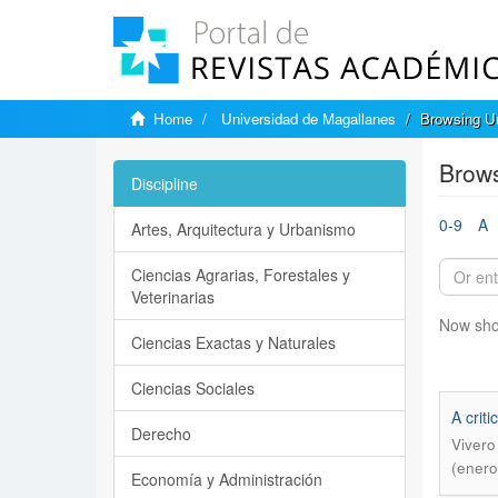
Home
Universidad de Magallanes
Browsing Un
Brows
Discipline
0-9
A
Artes, Arquitectura y Urbanismo
Ciencias Agrarias, Forestales y
Veterinarias
Now sho
Ciencias Exactas y Naturales
Ciencias Sociales
A crit
Derecho
Vivero
(enero
Economía y Administración