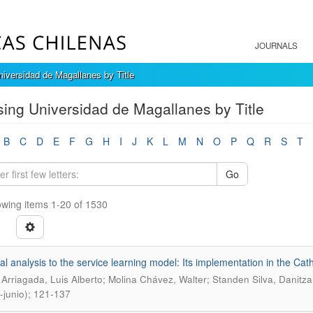
JOURNALS
iversidad de Magallanes by Title
ing Universidad de Magallanes by Title
B
C
D
E
F
G
H
I
J
K
L
M
N
O
P
Q
R
S
T
Go
wing items 1-20 of 1530
ical analysis to the service learning model: Its implementation in the Ca
 Arriagada, Luis Alberto; Molina Chávez, Walter; Standen Silva, Danitza
-junio); 121-137