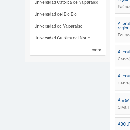
Universidad Católica de Valparaíso
Faúnde
Universidad del Bio Bio
A tera
Universidad de Valparaíso
region
Faúnde
Universidad Católica del Norte
more
A tera
Carvaj
A tera
Carvaj
A way 
Silva 
ABOUT