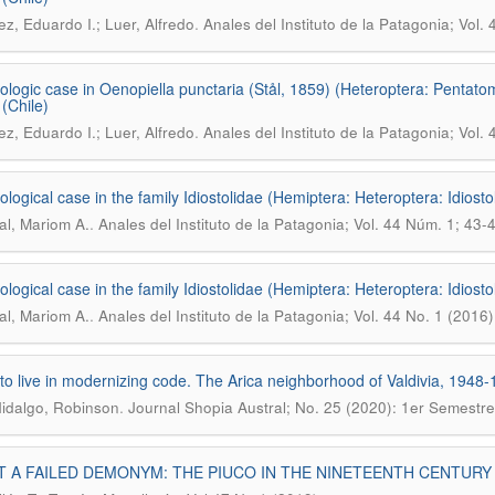
.
z, Eduardo I.; Luer, Alfredo
Anales del Instituto de la Patagonia; Vol.
tologic case in Oenopiella punctaria (Stål, 1859) (Heteroptera: Pentat
 (Chile)
.
z, Eduardo I.; Luer, Alfredo
Anales del Instituto de la Patagonia; Vol.
tological case in the family Idiostolidae (Hemiptera: Heteroptera: Idiosto
.
al, Mariom A.
Anales del Instituto de la Patagonia; Vol. 44 Núm. 1; 43-
tological case in the family Idiostolidae (Hemiptera: Heteroptera: Idiosto
.
al, Mariom A.
Anales del Instituto de la Patagonia; Vol. 44 No. 1 (2016
to live in modernizing code. The Arica neighborhood of Valdivia, 1948-
.
Hidalgo, Robinson
Journal Shopia Austral; No. 25 (2020): 1er Semestre
 A FAILED DEMONYM: THE PIUCO IN THE NINETEENTH CENTURY